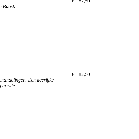
€
82,50
n Boost.
€
82,50
ehandelingen. Een heerlijke
 periode